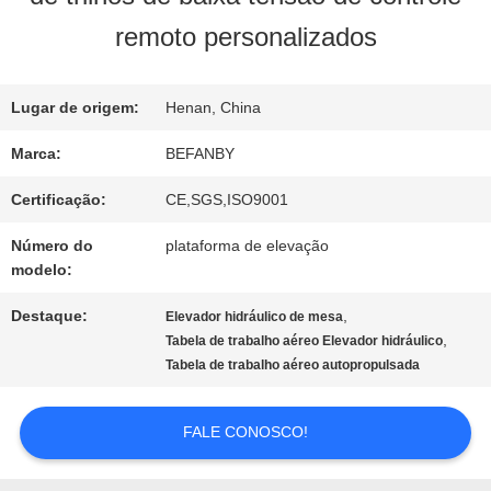
FÁBRICA
remoto personalizados
CONTROLE
Lugar de origem:
Henan, China
DA
Marca:
BEFANBY
QUALIDADE
Certificação:
CE,SGS,ISO9001
Número do
plataforma de elevação
modelo:
CONTACTE-
Destaque:
,
Elevador hidráulico de mesa
NOS
,
Tabela de trabalho aéreo Elevador hidráulico
Tabela de trabalho aéreo autopropulsada
NOTÍCIA
FALE CONOSCO!