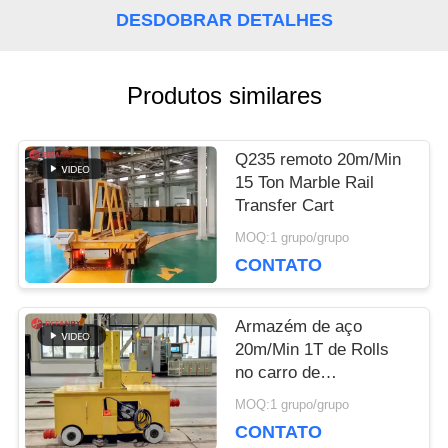
PEÇA
DESDOBRAR DETALHES
UMAS
Produtos similares
CITAÇÕES
Q235 remoto 20m/Min
MAPA
15 Ton Marble Rail
Transfer Cart
DO
MOQ:1 grupo/grupo
SITE
CONTATO
Armazém de aço
PRIVACY
20m/Min 1T de Rolls
no carro de
POLICY
transferência do trilho
MOQ:1 grupo/grupo
CONTATO