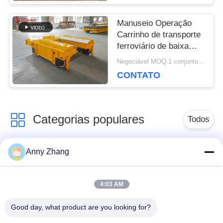
Manuseio Operação
Carrinho de transporte
ferroviário de baixa
tensão para o campo
Negociável MOQ:1 conjunto/conjuntos
industrial
CONTATO
Categorias populares
Todos
Anny Zhang
carro de
carro trackless de
transferência da
transferência
bateria
4:03 AM
Good day, what product are you looking for?
carro de
Veículo guiado
transferência do