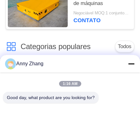
de máquinas
Negociável MOQ:1 conjunto/conjuntos
CONTATO
Categorias populares
Todos
Anny Zhang
carro de
carro trackless de
transferência da
transferência
bateria
1:16 AM
Good day, what product are you looking for?
carro de
Veículo guiado
transferência do
automático do AGV
trilho
Rodas Mecânicas
Trole motorizado de