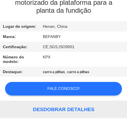
CONTROLE
motorizado da plataforma para a
planta da fundição
DA
QUALIDADE
Lugar de origem:
Henan, China
CONTACTE-
Marca:
BEFANBY
NOS
Certificação:
CE,SGS,ISO9001
Número do
KPX
modelo:
NOTÍCIA
Destaque:
,
carro a pilhas
carro a pilhas
PEÇA
FALE CONOSCO!
UMAS
CITAÇÕES
DESDOBRAR DETALHES
MAPA