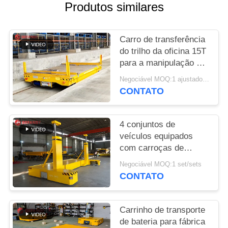
DO
Produtos similares
SITE
Carro de transferência
PRIVACY
do trilho da oficina 15T
para a manipulação da
POLICY
tubulação de aço
Negociável MOQ:1 ajustado/grupos
CONTATO
4 conjuntos de
veículos equipados
com carroças de
transporte ferroviário
Negociável MOQ:1 set/sets
personalizadas
CONTATO
pendente de mão
controle remoto
Carrinho de transporte
de bateria para fábrica