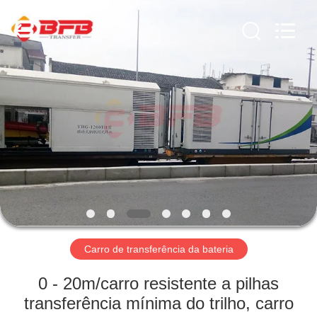
Xinxiang
Hundred
Percent
Electrical
and
Mechanical
Co.,Ltd.
All
CASA
Rights
Reserved.
PRODUTOS
SOBRE
NÓS
EXCURSÃO
DA
Carro de transferência da bateria
FÁBRICA
0 - 20m/carro resistente a pilhas
transferência mínima do trilho, carro